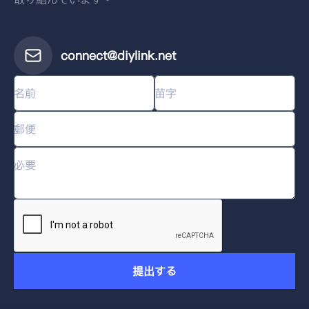
connect@diylink.net
提出する